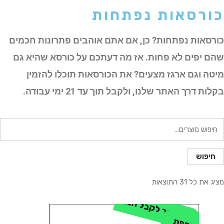
כורסאות נפתחות
כורסאות נפתחות? כן, אם אתם אוהבים פתרונות חכמים
שהם יפים לא פחות. אז מה דעתכם על כורסא שהיא גם
מיטה וגם ארגז מצעים? את הכורסאות תוכלו להזמין
בקלות דרך האתר שלנו, ולקבל תוך עד 21 ימי עבודה.
יפוש
בור:
חיפוש
מציג את כל 31 התוצאות
ה
ת
ק
ש
ר
ל
ק
ב
ל
ה
נ
ח
ה
נו
ס
פ