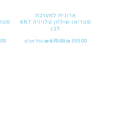
ארונית למערכת
סטריאו-שולחן טלויזיה KR7
לבן
המחיר
המחיר
.00
₪
670.00
₪
555.00
כולל מע"מ
המקורי
הנוכחי
היה:
הוא:
₪ 555.00.
₪ 670.00.