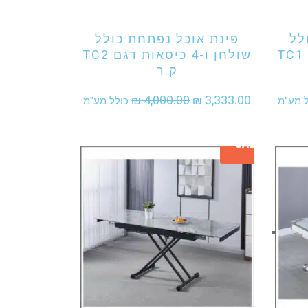
אני מעוניין לקנות מוצר זה
לל
פינת אוכל נפתחת כולל
שולחן ו-4 כיסאות דגם TC1
שולחן ו-4 כיסאות דגם TC2
ק.ר
יר
המחיר
המחיר
₪
4,000.00
₪
3,333.00
ל מע"מ
כולל מע"מ
חי
המקורי
הנוכחי
SALE
היה:
הוא:
₪ 3,333.00.
₪ 4,000.00.