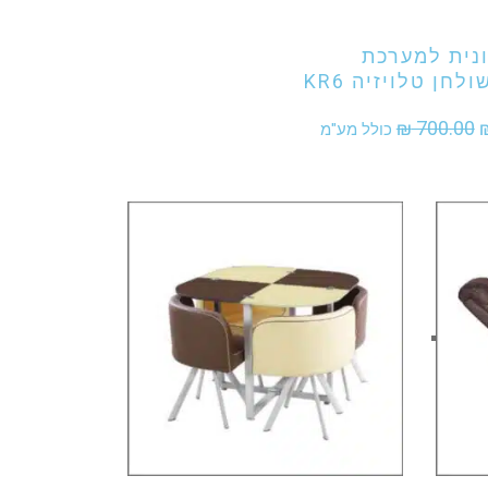
נית למערכת
לחן טלויזיה KR6
המחיר
המחיר
₪
700.00
כולל מע"מ
המקורי
הנוכחי
היה:
הוא:
₪ 585.00.
₪ 700.00.
אני מעוניין לקנות מוצר זה