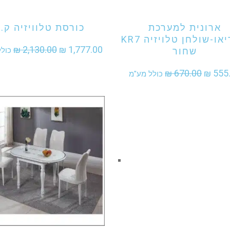
ארונית למערכת
כורסת טלוויזיה ק.
סטריאו-שולחן טלויזיה KR7
המחיר
המח
₪
2,130.00
₪
1,777.00
שחור
כול
המקורי
הנוכ
המחיר
המחיר
₪
670.00
₪
555
כולל מע"מ
היה:
הוא:
המקורי
הנוכחי
₪ 1,777.00.
₪ 2,130.00.
היה:
הוא:
₪ 555.00.
₪ 670.00.