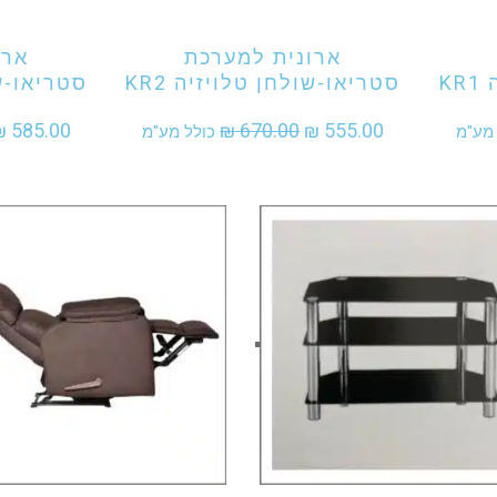
ארונית למערכת
ארו
K
סטריאו-שולחן טלויזיה KR2
סטריאו-שו
ר
המחיר
המחיר
₪
585.00
₪
670.00
₪
555.00
 מע"מ
כולל מע"מ
י
המקורי
הנוכחי
היה:
הוא:
₪ 555.00.
₪ 670.00.
וניין לקנות מוצר זה
אני מעוניין לקנות מוצר זה