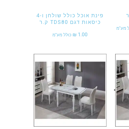
ר
פינת אוכל כולל שולחן ו-4
כיסאות דגם TDS80 ק.ר
יר
ל מע"מ
₪
1.00
כולל מע"מ
חי