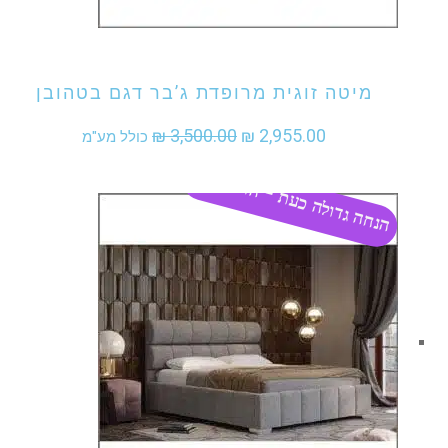
אני מעוניין לקנות מוצר זה
מיטה זוגית מרופדת ג’בר דגם בטהובן
המחיר
המחיר
₪
3,500.00
₪
2,955.00
כולל מע"מ
המקורי
הנוכחי
הנחה גדולה כעת - התקשר
היה:
הוא:
₪ 2,955.00.
₪ 3,500.00.