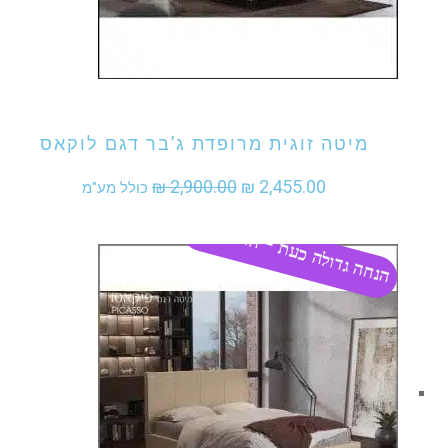
אני מעוניין לקנות מוצר זה
מיטה זוגית מרופדת ג’בר דגם לוקאס
המחיר
המחיר
₪
2,900.00
₪
2,455.00
כולל מע"מ
המקורי
הנוכחי
הנחה גדולה כעת - התקשר
היה:
הוא:
₪ 2,455.00.
₪ 2,900.00.