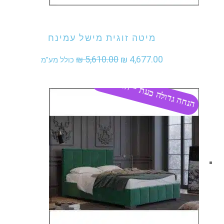
אני מעוניין לקנות מוצר זה
מיטה זוגית מישל עמינח
המחיר
המחיר
₪
5,610.00
₪
4,677.00
כולל מע"מ
המקורי
הנוכחי
הנחה גדולה כעת - התקשר
היה:
הוא:
₪ 4,677.00.
₪ 5,610.00.