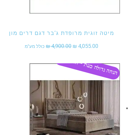
אני מעוניין לקנות מוצר זה
מיטה זוגית מרופדת ג’בר דגם דרים מון
המחיר
המחיר
₪
4,900.00
₪
4,055.00
כולל מע"מ
המקורי
הנוכחי
הנחה גדולה כעת - התקשר
היה:
הוא:
₪ 4,055.00.
₪ 4,900.00.