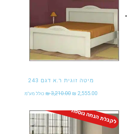
אני מעוניין לקנות מוצר זה
מיטה זוגית ר.א דגם 243
המחיר
המחיר
₪
3,210.00
₪
2,555.00
כולל מע"מ
המקורי
הנוכחי
לקבלת הנחה נוספת - התקשר
היה:
הוא:
₪ 2,555.00.
₪ 3,210.00.