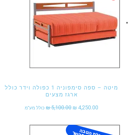
אני מעוניין לקנות מוצר זה
מיטה – ספה סימפוניה 1 כפולה וידר כולל
ארגז מצעים
המחיר
המחיר
₪
5,100.00
₪
4,250.00
כולל מע"מ
המקורי
הנוכחי
היה:
הוא:
ל
ק
ב
ל
ת
ט
ב
ה
מ
ש
מ
עו
תי
ת
-
ה
ת
ק
ש