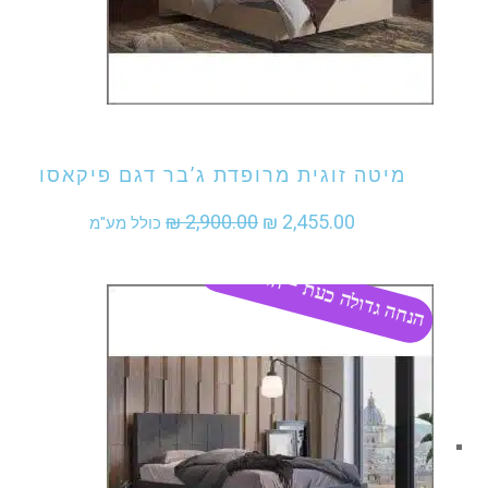
אני מעוניין לקנות מוצר זה
מיטה זוגית מרופדת ג’בר דגם פיקאסו
המחיר
המחיר
₪
2,900.00
₪
2,455.00
כולל מע"מ
המקורי
הנוכחי
הנחה גדולה כעת - התקשר
היה:
הוא:
₪ 2,455.00.
₪ 2,900.00.