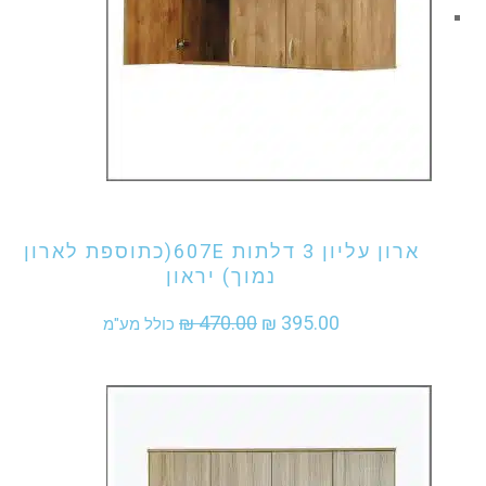
אני מעוניין לקנות מוצר זה
ארון עליון 3 דלתות 607E(כתוספת לארון
נמוך) יראון
המחיר
המחיר
₪
470.00
₪
395.00
כולל מע"מ
המקורי
הנוכחי
היה:
הוא:
₪ 395.00.
₪ 470.00.