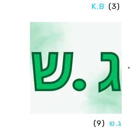
K.B
(3)
ג.ש
(9)