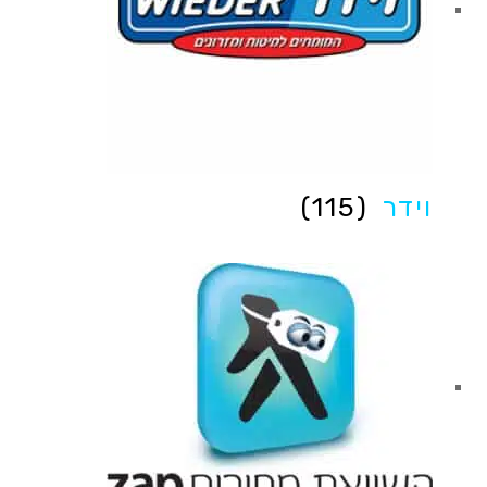
וידר
(115)