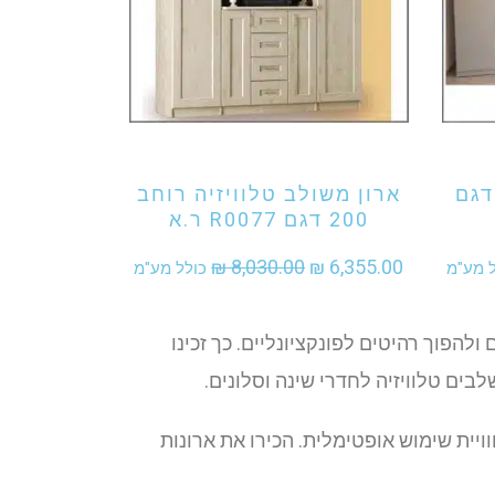
אני מעוניין לקנות מוצר זה
דגם
ארון משולב טלוויזיה רוחב
200 דגם R0077 ר.א
יר
המחיר
המחיר
₪
8,030.00
₪
6,355.00
ל מע"מ
כולל מע"מ
חי
המקורי
הנוכחי
היה:
הוא:
להפוך רהיטים לפונקציונליים. כך זכינו
₪ 6,355.00.
₪ 8,030.00.
בים טלוויזיה לחדרי שינה וסלונים.
וויית שימוש אופטימלית. הכירו את ארונות