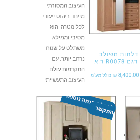
העיצוב המסורתי
מייחד ריהוט ייעודי
לכל מטרה. הוא
קנות מוצר זה
מסיבי וממילא
משתלט על שטח
רון 6 דלתות משולב
נרחב יותר. עם
R007 ר.א
התקדמות עולם
מחיר
המחיר
₪
8,400.00
כולל מע"מ
העיצוב התעשייתי
מקורי
הנוכחי
ק
ב
ל
ת
ה
נ
ח
ה
נו
ס
פ
ת
-
ה
ת
ק
ש
יה:
הוא:
₪ 6,655.00.
₪ 8,400.00
ל
ר