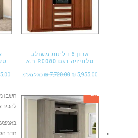
אני מעוניין לקנות מוצר זה
אני מע
ארון 6 דלתות משולב
טלוויזיה דגם R0080 ר.א
טלווי
המחיר
המחיר
5.00
₪
7,720.00
₪
5,955.00
כולל מע"מ
המקורי
הנוכחי
SALE
היה:
הוא:
חשבו מנ
₪ 5,955.00.
₪ 7,720.00.
להכיר א
באמצעות
חדר השי