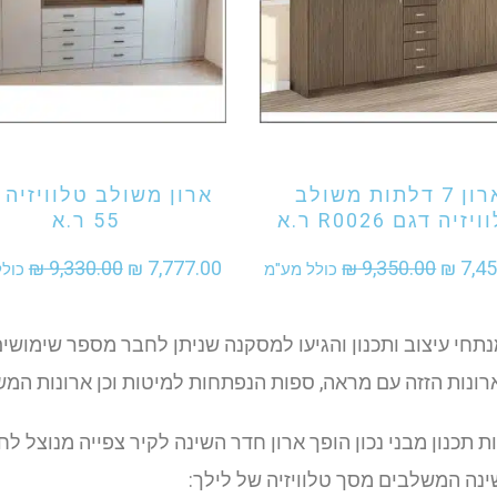
וניין לקנות מוצר זה
אני מעוניין לקנות מוצר זה
ארון 7 דלתות משולב
ארון משולב טלוויזיה 
זיה דגם R0026 ר.א
55 ר.א
המחיר
המחיר
המחיר
המח
₪
9,330.00
₪
7,777.00
₪
9,350.00
₪
7,45
כולל מע"מ
כול
המקורי
הנוכחי
המקורי
הנוכ
היה:
הוא:
היה:
הוא:
תחי עיצוב ותכנון והגיעו למסקנה שניתן לחבר מספר שימושים ו
₪ 7,777.00.
₪ 9,330.00.
₪ 7,455.00.
₪ 9,350.00.
רונות הזזה עם מראה, ספות הנפתחות למיטות וכן ארונות המשל
 תכנון מבני נכון הופך ארון חדר השינה לקיר צפייה מנוצל לח
נה המשלבים מסך טלוויזיה של לילך: