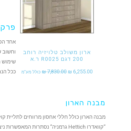
פרקט
אני מעוניין לקנות מוצר זה
אחד הפר
וחשוב ש
ארון משולב טלויזיה רוחב
200 דגם R0025 ר.א
שימוש נ
המחיר
המחיר
₪
7,830.00
₪
6,255.00
ככל הנר
כולל מע"מ
המקורי
הנוכחי
היה:
הוא:
₪ 6,255.00.
₪ 7,830.00.
מבנה הארון
מבנה הארון כולל חללי אחסון מרווחים לתליית קול
“קוואדרו Hettich גרמניה” נסתרות המאפשרות ניצול כל רוחב המגירה לסגירה ופתיחה חלקים.