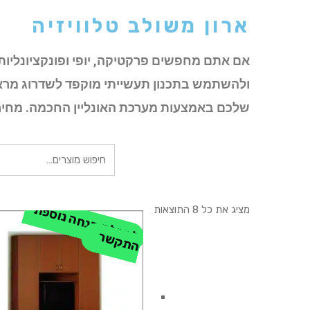
ארון משולב טלוויזיה
אם אתם מחפשים פרקטיקה, יופי ופונקציונליות
ולהשתמש בתכנון תעשייתי מוקפד לשדרוג מרא
שלכם באמצעות מערכת האונליין החכמה. מחיר ארון משולב טלוויזיה החל מ-
חיפוש
עבור:
ק
ב
ל
ת
ה
נ
ח
ה
נו
ס
פ
ת
-
ה
ת
ק
ש
מציג את כל 8 התוצאות
ל
ר