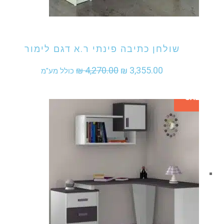
אני מעוניין לקנות מוצר זה
שולחן כתיבה פינתי ר.א דגם לימור
המחיר
המחיר
₪
4,270.00
₪
3,355.00
כולל מע"מ
המקורי
הנוכחי
SALE
היה:
הוא:
₪ 3,355.00.
₪ 4,270.00.