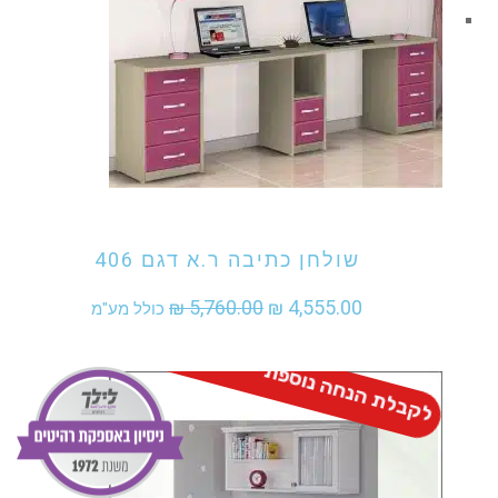
אני מעוניין לקנות מוצר זה
שולחן כתיבה ר.א דגם 406
המחיר
המחיר
₪
5,760.00
₪
4,555.00
כולל מע"מ
המקורי
הנוכחי
לקבלת הנחה נוספת - התקשר
היה:
הוא:
₪ 4,555.00.
₪ 5,760.00.