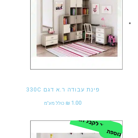
אני מעוניין לקנות מוצר זה
פינת עבודה ר.א דגם 330C
₪
1.00
כולל מע"מ
ה
ת
ק
ש
ר
ל
ק
ב
ל
ה
נ
ח
ה
נו
ס
פ
ת