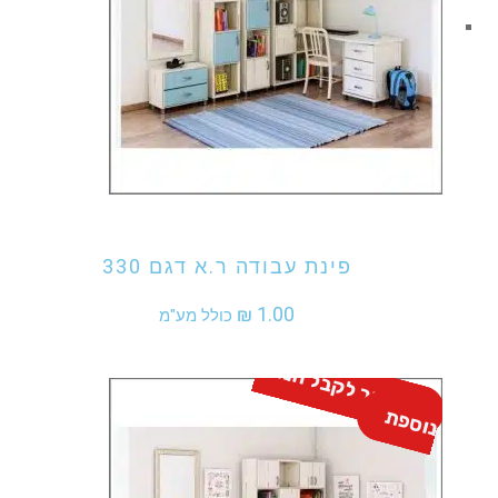
אני מעוניין לקנות מוצר זה
פינת עבודה ר.א דגם 330
₪
1.00
כולל מע"מ
ה
ת
ק
ש
ר
ל
ק
ב
ל
ה
נ
ח
ה
נו
ס
פ
ת