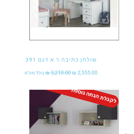
אני מעוניין לקנות מוצר זה
שולחן כתיבה ר.א דגם 391
המחיר
המחיר
₪
3,210.00
₪
2,555.00
כולל מע"מ
המקורי
הנוכחי
לקבלת הנחה נוספת - התקשר
היה:
הוא:
₪ 2,555.00.
₪ 3,210.00.