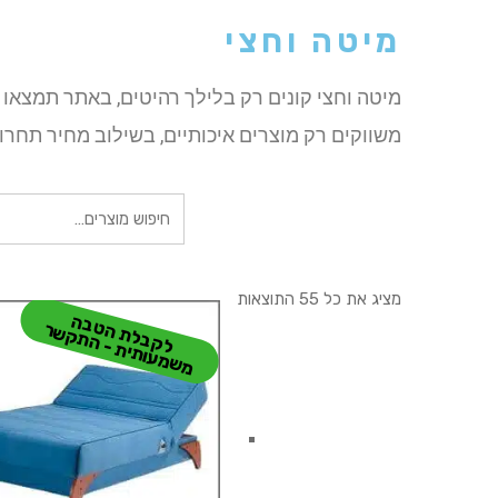
מיטה וחצי
מיטה וחצי קונים רק בלילך רהיטים, באתר תמצאו 
משווקים רק מוצרים איכותיים, בשילוב מחיר תחרות
חיפוש
עבור:
מציג את כל 55 התוצאות
ל
ק
ב
ל
ת
ט
ב
ה
מ
ש
מ
עו
תי
ת
-
ה
ת
ק
ש
ה
ר