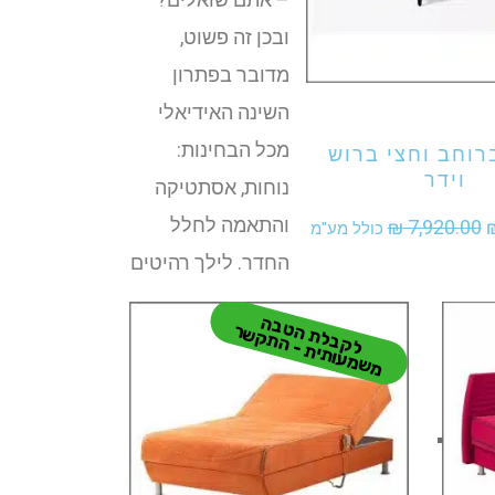
ובכן זה פשוט,
מדובר בפתרון
 לקנות מוצר זה
השינה האידיאלי
מכל הבחינות:
רוחב וחצי ברוש
וידר
נוחות, אסתטיקה
והתאמה לחלל
המחיר
המחיר
₪
7,920.00
כולל מע"מ
החדר. לילך רהיטים
המקורי
הנוכחי
היה:
הוא:
ל
ק
ב
ל
ת
ט
ב
ה
מ
ש
מ
עו
תי
ת
-
ה
ת
ק
ש
ה
ר
₪ 6,600.00.
₪ 7,920.00.